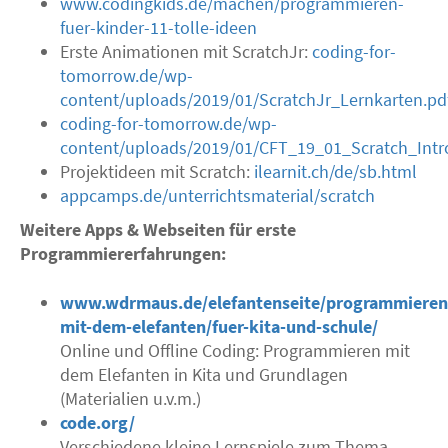
www.codingkids.de/machen/programmieren-
fuer-kinder-11-tolle-ideen
Erste Animationen mit ScratchJr:
coding-for-
tomorrow.de/wp-
content/uploads/2019/01/ScratchJr_Lernkarten.pd
coding-for-tomorrow.de/wp-
content/uploads/2019/01/CFT_19_01_Scratch_Int
Projektideen mit Scratch:
ilearnit.ch/de/sb.html
appcamps.de/unterrichtsmaterial/scratch
Weitere Apps & Webseiten für erste
Programmiererfahrungen:
www.wdrmaus.de/elefantenseite/programmieren
mit-dem-elefanten/fuer-kita-und-schule/
Online und Offline Coding: Programmieren mit
dem Elefanten in Kita und Grundlagen
(Materialien u.v.m.)
code.org/
Verschiedene kleine Lernspiele zum Thema