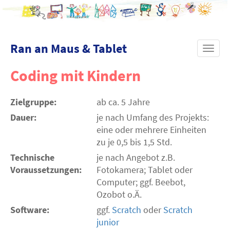
Ran an Maus & Tablet
Toggl
navig
Coding mit Kindern
Zielgruppe:
ab ca. 5 Jahre
Dauer:
je nach Umfang des Projekts:
eine oder mehrere Einheiten
zu je 0,5 bis 1,5 Std.
Technische
je nach Angebot z.B.
Voraussetzungen:
Fotokamera; Tablet oder
Computer; ggf. Beebot,
Ozobot o.Ä.
Software:
ggf.
Scratch
oder
Scratch
junior