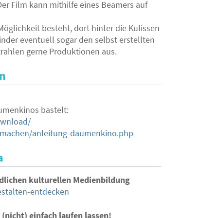
r Film kann mithilfe eines Beamers auf
Möglichkeit besteht, dort hinter die Kulissen
der eventuell sogar den selbst erstellten
trahlen gerne Produktionen aus.
en
aumenkinos bastelt:
ownload/
ermachen/anleitung-daumenkino.php
a
ndlichen kulturellen Medienbildung
estalten-entdecken
(nicht) einfach laufen lassen!