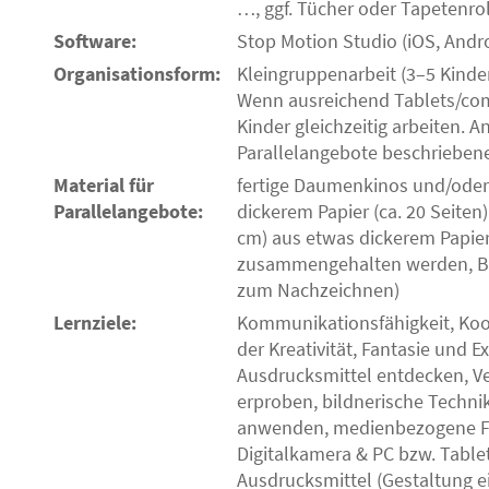
…, ggf. Tücher oder Tapetenrol
Software:
Stop Motion Studio (iOS, Andro
Organisationsform:
Kleingruppenarbeit (3–5 Kinde
Wenn ausreichend Tablets/com
Kinder gleichzeitig arbeiten. 
Parallelangebote beschriebene
Material für
fertige Daumenkinos und/oder 
Parallelangebote:
dickerem Papier (ca. 20 Seiten)
cm) aus etwas dickerem Papier
zusammengehalten werden, Bleis
zum Nachzeichnen)
Lernziele:
Kommunikationsfähigkeit, Koo
der Kreativität, Fantasie und 
Ausdrucksmittel entdecken, V
erproben, bildnerische Techni
anwenden, medienbezogene Fä
Digitalkamera & PC bzw. Table
Ausdrucksmittel (Gestaltung 