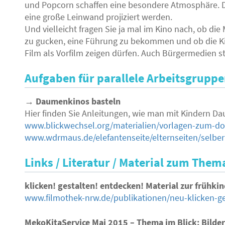
und Popcorn schaffen eine besondere Atmosphäre. De
eine große Leinwand projiziert werden.
Und vielleicht fragen Sie ja mal im Kino nach, ob die 
zu gucken, eine Führung zu bekommen und ob die Kin
Film als Vorfilm zeigen dürfen. Auch Bürgermedien s
Aufgaben für parallele Arbeitsgrupp
→ Daumenkinos basteln
Hier finden Sie Anleitungen, wie man mit Kindern D
www.blickwechsel.org/materialien/vorlagen-zum-d
www.wdrmaus.de/elefantenseite/elternseiten/selb
Links / Literatur / Material zum Them
klicken! gestalten! entdecken! Material zur frühki
www.filmothek-nrw.de/publikationen/neu-klicken-g
MekoKitaService Mai 2015 – Thema im Blick: Bilder 