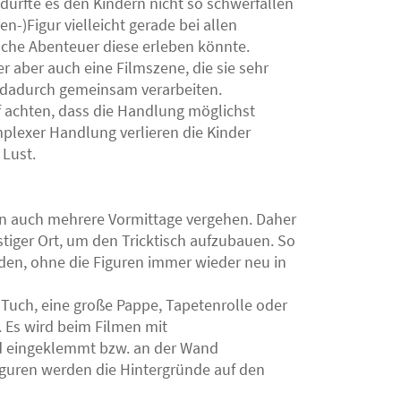
dürfte es den Kindern nicht so schwerfallen
n-)Figur vielleicht gerade bei allen
elche Abenteuer diese erleben könnte.
er aber auch eine Filmszene, die sie sehr
d dadurch gemeinsam verarbeiten.
uf achten, dass die Handlung möglichst
mplexer Handlung verlieren die Kinder
 Lust.
nnen auch mehrere Vormittage vergehen. Daher
stiger Ort, um den Tricktisch aufzubauen. So
den, ohne die Figuren immer wieder neu in
s Tuch, eine große Pappe, Tapetenrolle oder
. Es wird beim Filmen mit
d eingeklemmt bzw. an der Wand
iguren werden die Hintergründe auf den