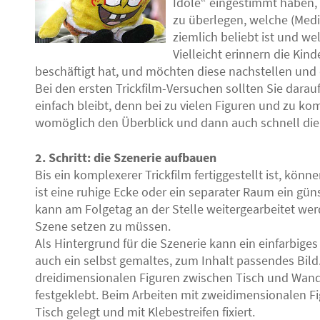
Idole“ eingestimmt haben, 
zu überlegen, welche (Medie
ziemlich beliebt ist und w
Vielleicht erinnern die Kind
beschäftigt hat, und möchten diese nachstellen un
Bei den ersten Trickfilm-Versuchen sollten Sie dara
einfach bleibt, denn bei zu vielen Figuren und zu ko
womöglich den Überblick und dann auch schnell die
2. Schritt: die Szenerie aufbauen
Bis ein komplexerer Trickfilm fertiggestellt ist, kö
ist eine ruhige Ecke oder ein separater Raum ein gün
kann am Folgetag an der Stelle weitergearbeitet wer
Szene setzen zu müssen.
Als Hintergrund für die Szenerie kann ein einfarbige
auch ein selbst gemaltes, zum Inhalt passendes Bild
dreidimensionalen Figuren zwischen Tisch und Wan
festgeklebt. Beim Arbeiten mit zweidimensionalen F
Tisch gelegt und mit Klebestreifen fixiert.