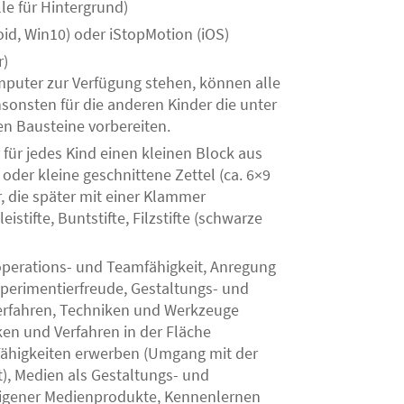
le für Hintergrund)
id, Win10) oder iStopMotion (iOS)
r)
puter zur Verfügung stehen, können alle
Ansonsten für die anderen Kinder die unter
n Bausteine vorbereiten.
für jedes Kind einen kleinen Block aus
 oder kleine geschnittene Zettel (ca. 6×9
, die später mit einer Klammer
tifte, Buntstifte, Filzstifte (schwarze
perations- und Teamfähigkeit, Anregung
Experimentierfreude, Gestaltungs- und
erfahren, Techniken und Werkzeuge
ken und Verfahren in der Fläche
higkeiten erwerben (Umgang mit der
t), Medien als Gestaltungs- und
eigener Medienprodukte, Kennenlernen