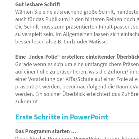
Gut lesbare Schrift
Wählen Sie eine ausreichend große Schrift, mindeste
auch für das Publikum in den hinteren Reihen noch gu
Die Schrift muss zum präsentierten Inhalt passen, so
zu verspielt sein. Im Allgemeinen lassen sich einfache 
besser lesen als z.B. Curlz oder Matisse.
Eine „Index-Folie“ erstellen: einleitender Überblic
Gerade wenn es sich um eine umfangreichere Präsenta
auf einer Folie zu präsentieren, was die Zuhörer/-inn
einer Vorstellung der KiTa/Schule auf einer Folie al
präsentiert werden, bevor nachfolgend die Räume/An
werden. Ein solcher Überblick erleichtert das Zuhören
zukommt.
Erste Schritte in PowerPoint
Das Programm starten …
Wenn Sie das Programm PowerPoint starten, können 